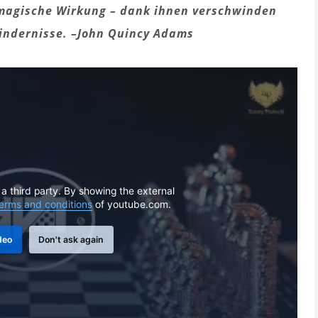
magische Wirkung – dank ihnen verschwinden
indernisse.
–
John Quincy Adams
 a third party. By showing the external
erms and conditions
of youtube.com.
deo
Don't ask again