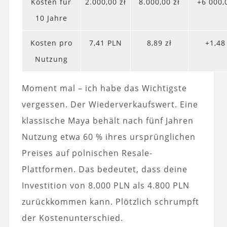
Kosten für
2.000,00 zł
8.000,00 zł
+6 000,
10 Jahre
Kosten pro
7,41 PLN
8,89 zł
+1,48
Nutzung
Moment mal – ich habe das Wichtigste
vergessen. Der Wiederverkaufswert. Eine
klassische Maya behält nach fünf Jahren
Nutzung etwa 60 % ihres ursprünglichen
Preises auf polnischen Resale-
Plattformen. Das bedeutet, dass deine
Investition von 8.000 PLN als 4.800 PLN
zurückkommen kann. Plötzlich schrumpft
der Kostenunterschied.