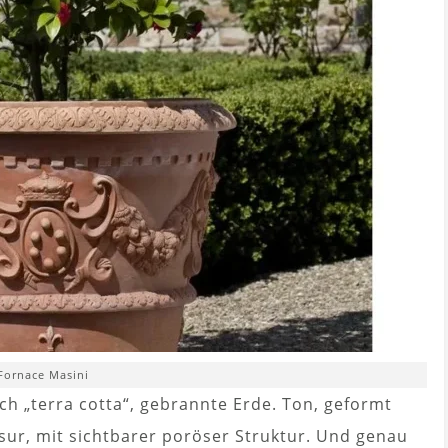
Fornace Masini
fach „terra cotta“, gebrannte Erde. Ton, geformt
sur, mit sichtbarer poröser Struktur. Und genau