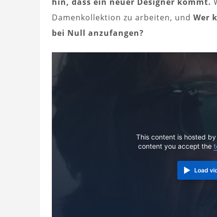
hin, dass ein neuer Designer kommt.
W
Damenkollektion zu arbeiten, und
Wer k
bei Null anzufangen?
This content is hosted by
content you accept the
t
Load vi