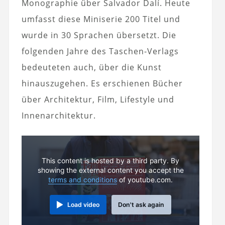
Monographie über Salvador Dalí. Heute
umfasst diese Miniserie 200 Titel und
wurde in 30 Sprachen übersetzt. Die
folgenden Jahre des Taschen-Verlags
bedeuteten auch, über die Kunst
hinauszugehen. Es erschienen Bücher
über Architektur, Film, Lifestyle und
Innenarchitektur.
This content is hosted by a third party. By
showing the external content you accept the
terms and conditions
of youtube.com.
Load video
Don't ask again