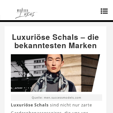
Startseite
»
Mode
»
Luxuriöse Schals – die
bekanntesten Marken
Luxuriöse Schals – die
bekanntesten Marken
Quelle: men.successmodels.com
Luxuriöse Schals
sind nicht nur zarte
Garderobenaccessoires, die uns vor