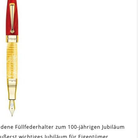
ldene Füllfederhalter zum 100-jährigen Jubiläum
ußerst wichtiges Jubiläum für Eigentümer,